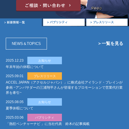
＞一覧を見る
NEWS
＆
TOPICS
2025.12.23
お知らせ
年末年始の休暇について
2025.09.01
プレスリリース
ACCEL JAPAN（アクセルジャパン）」に株式会社アイランド・ブレインが
参画 ~アンバサダーの三浦翔平さんが登場するプロモーションで営業代行業
界を牽引~
2025.08.05
お知らせ
夏季休暇について
2025.03.06
パブリシティ
「熱狂ベンチャーナビ 」に当社代表 鈴木の記事掲載