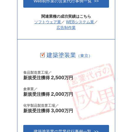
Web制作業の営業代行事例一覧 >>
関連業種の成功実績はこちら
ソフトウェア業
／
WEBシステム業
／
広告制作業
建築塗装業
（東京）
食品製造業工場／
2,500
新規受注獲得
万円
倉庫業／
2,000
新規受注獲得
万円
化学製品製造業工場／
3,000
新規受注獲得
万円
建築塗装業の営業代行事例一覧 >>