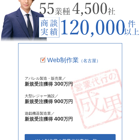
Web制作業
（名古屋）
アパレル製造・販売業／
300
新規受注獲得
万円
大型レジャー施設／
900
新規受注獲得
万円
遊戯機器製造業／
400
新規受注獲得
万円