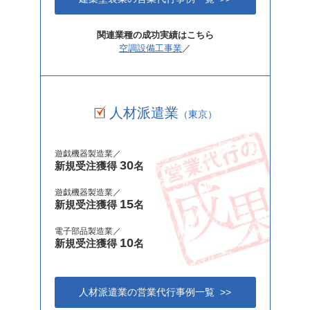
関連業種の成功実績はこちら
空調設備工事業
／
人材派遣業
（東京）
遊戯機器製造業／
30
新規受注獲得
名
遊戯機器製造業／
15
新規受注獲得
名
電子部品製造業／
10
新規受注獲得
名
人材派遣業の営業代行事例一覧 >>