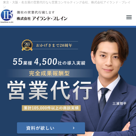
東京・大阪・名古屋の営業代行なら営業コンサルティング会社、株式会社アイランド・ブレイ
ン
メ
ニ
ュ
ー
を
開
閉
す
る