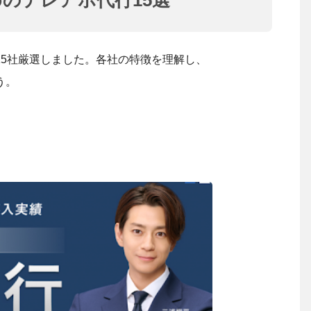
のテレアポ代行15選
15社厳選しました。各社の特徴を理解し、
う。