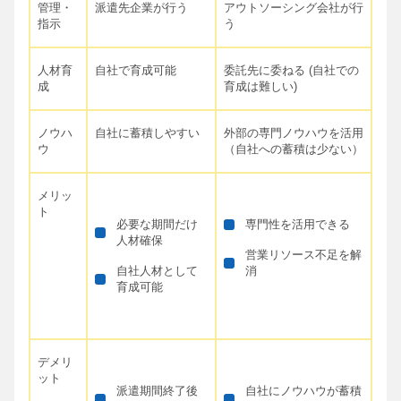
管理・
派遣先企業が行う
アウトソーシング会社が行
指示
う
人材育
自社で育成可能
委託先に委ねる (自社での
成
育成は難しい)
ノウハ
自社に蓄積しやすい
外部の専門ノウハウを活用
ウ
（自社への蓄積は少ない）
メリッ
ト
必要な期間だけ
専門性を活用できる
人材確保
営業リソース不足を解
自社人材として
消
育成可能
デメリ
ット
派遣期間終了後
自社にノウハウが蓄積