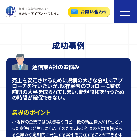
お問い合わせ
メ
ニ
ュ
ー
を
成功事例
開
閉
す
る
通信業A社のお悩み
売上を安定させるために規模の大きな会社にアプ
ローチを行いたいが、既存顧客のフォローに業務
時間の大半を取られてしまい、新規開拓を行うため
の時間が確保できない。
業界のポイント
小規模の企業ではOA機器やコピー機の新品購入や修理とい
った案件は発生しにくい。そのため、ある程度の人数規模があ
る企業から定期的に発生する案件を受注することができる体