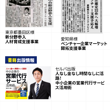
東京都墨田区様
新分野参入
愛知県様
人材育成支援事業
ベンチャー企業マーケット
開拓支援事業
書籍
出版情報
セルバ出版
人なし金なし時間なしに活
路！
中小企業の営業代行サービ
ス活用術