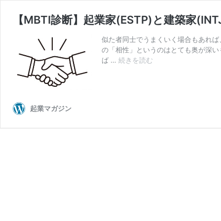
【MBTI診断】起業家(ESTP)と建築家(
似た者同士でうまくいく場合もあれば
の「相性」というのはとても奥が深いも
【MBTI
ば …
続きを読む
診
断】
起
業
起業マガジン
家
(ESTP)
と
建
築
家
(INTJ)
の
相
性
は？