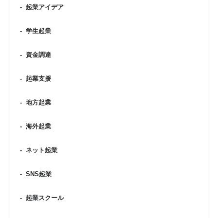
-
起業アイデア
-
学生起業
-
資金調達
-
起業支援
-
地方起業
-
海外起業
-
ネット起業
-
SNS起業
-
起業スクール