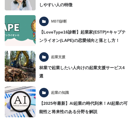
しやすい人の特徴
MBTI診断
【LoveType16診断】起業家(ESTP)×キャプテ
ンライオン(LAPE)の恋愛傾向と落とし方！
起業支援
林業で起業したい人向けの起業支援サービス4
選
起業の知識
【2025年最新】AI起業の時代到来！AI起業の可
能性と将来性のある分野を解説