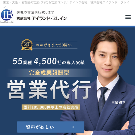
東京・大阪・名古屋の営業代行なら営業コンサルティング会社、株式会社アイランド・ブレイ
ン
メ
ニ
ュ
ー
を
開
閉
す
る