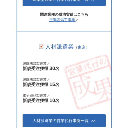
関連業種の成功実績はこちら
空調設備工事業
／
人材派遣業
（東京）
遊戯機器製造業／
30
新規受注獲得
名
遊戯機器製造業／
15
新規受注獲得
名
電子部品製造業／
10
新規受注獲得
名
人材派遣業の営業代行事例一覧 >>