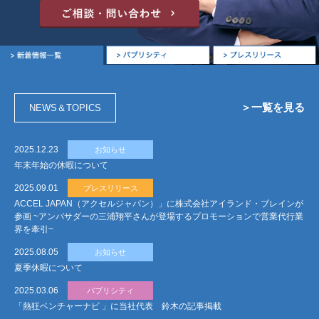
＞一覧を見る
NEWS
＆
TOPICS
2025.12.23
お知らせ
年末年始の休暇について
2025.09.01
プレスリリース
ACCEL JAPAN（アクセルジャパン）」に株式会社アイランド・ブレインが
参画 ~アンバサダーの三浦翔平さんが登場するプロモーションで営業代行業
界を牽引~
2025.08.05
お知らせ
夏季休暇について
2025.03.06
パブリシティ
「熱狂ベンチャーナビ 」に当社代表 鈴木の記事掲載