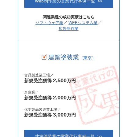
Web制作業の営業代行事例一覧 >>
関連業種の成功実績はこちら
ソフトウェア業
／
WEBシステム業
／
広告制作業
建築塗装業
（東京）
食品製造業工場／
2,500
新規受注獲得
万円
倉庫業／
2,000
新規受注獲得
万円
化学製品製造業工場／
3,000
新規受注獲得
万円
建築塗装業の営業代行事例一覧 >>