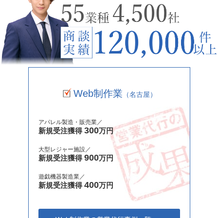
Web制作業
（名古屋）
アパレル製造・販売業／
300
新規受注獲得
万円
大型レジャー施設／
900
新規受注獲得
万円
遊戯機器製造業／
400
新規受注獲得
万円