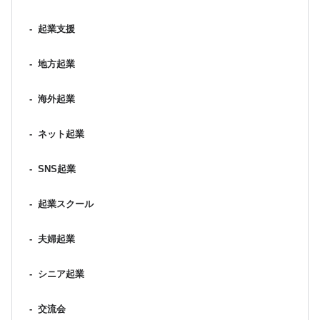
-
起業支援
-
地方起業
-
海外起業
-
ネット起業
-
SNS起業
-
起業スクール
-
夫婦起業
-
シニア起業
-
交流会