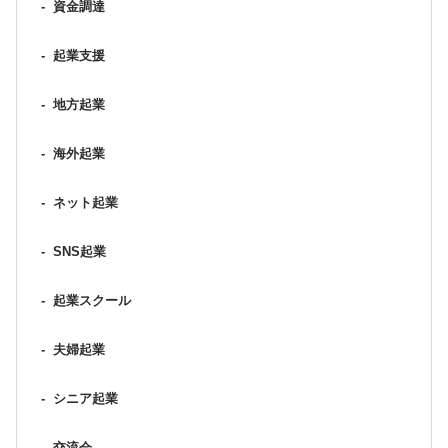
-
資金調達
-
起業支援
-
地方起業
-
海外起業
-
ネット起業
-
SNS起業
-
起業スクール
-
夫婦起業
-
シニア起業