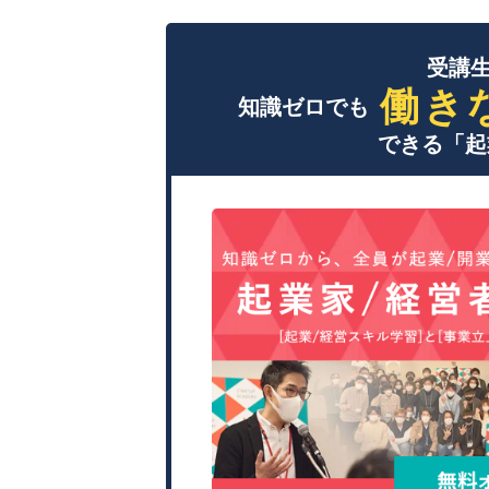
受講生
働き
知識ゼロでも
できる「起