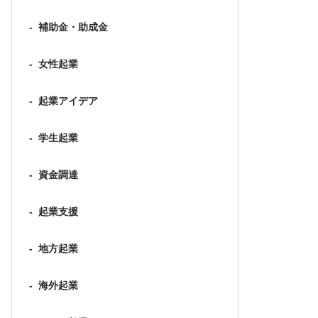
-
補助金・助成金
-
女性起業
-
起業アイデア
-
学生起業
-
資金調達
-
起業支援
-
地方起業
-
海外起業