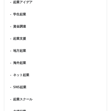
-
起業アイデア
-
学生起業
-
資金調達
-
起業支援
-
地方起業
-
海外起業
-
ネット起業
-
SNS起業
-
起業スクール