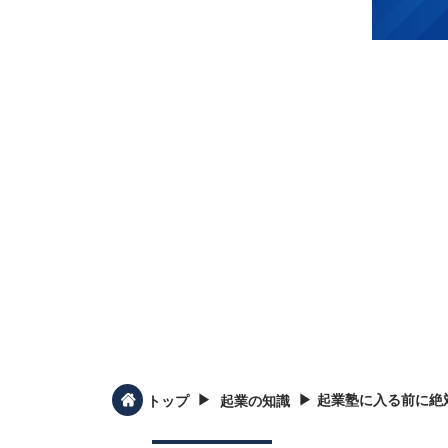
▶︎
▶︎
起業塾に入る前に絶
トップ
起業の知識