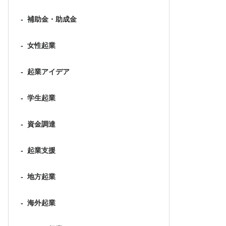
-
補助金・助成金
-
女性起業
-
起業アイデア
-
学生起業
-
資金調達
-
起業支援
-
地方起業
-
海外起業