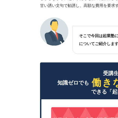
甘い誘い文句で勧誘し、高額な費用を要求
そこで今回は起業塾
についてご紹介しま
受講生
働き
知識ゼロでも
できる「起