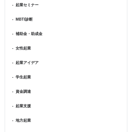
-
起業セミナー
-
MBTI診断
-
補助金・助成金
-
女性起業
-
起業アイデア
-
学生起業
-
資金調達
-
起業支援
-
地方起業