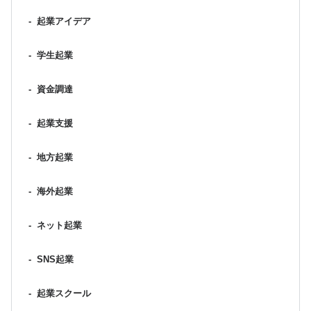
-
起業アイデア
-
学生起業
-
資金調達
-
起業支援
-
地方起業
-
海外起業
-
ネット起業
-
SNS起業
-
起業スクール