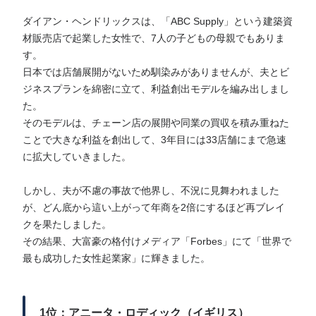
ダイアン・ヘンドリックスは、「ABC Supply」という建築資
材販売店で起業した女性で、7人の子どもの母親でもありま
す。
日本では店舗展開がないため馴染みがありませんが、夫とビ
ジネスプランを綿密に立て、利益創出モデルを編み出しまし
た。
そのモデルは、チェーン店の展開や同業の買収を積み重ねた
ことで大きな利益を創出して、3年目には33店舗にまで急速
に拡大していきました。
しかし、夫が不慮の事故で他界し、不況に見舞われました
が、どん底から這い上がって年商を2倍にするほど再ブレイ
クを果たしました。
その結果、大富豪の格付けメディア「Forbes」にて「世界で
最も成功した女性起業家」に輝きました。
1位：アニータ・ロディック（イギリス）