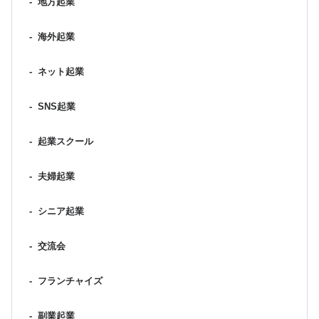
-
地方起業
-
海外起業
-
ネット起業
-
SNS起業
-
起業スクール
-
夫婦起業
-
シニア起業
-
交流会
-
フランチャイズ
-
副業起業