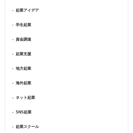
-
起業アイデア
-
学生起業
-
資金調達
-
起業支援
-
地方起業
-
海外起業
-
ネット起業
-
SNS起業
-
起業スクール