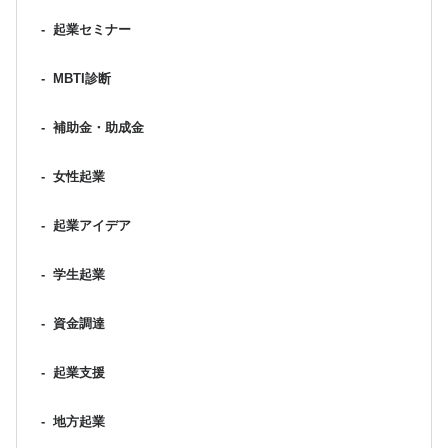
-
起業セミナー
-
MBTI診断
-
補助金・助成金
-
女性起業
-
起業アイデア
-
学生起業
-
資金調達
-
起業支援
-
地方起業