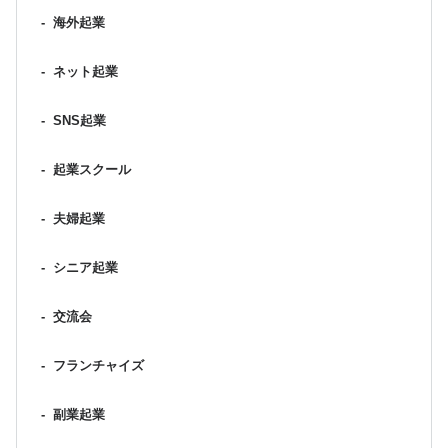
-
海外起業
-
ネット起業
-
SNS起業
-
起業スクール
-
夫婦起業
-
シニア起業
-
交流会
-
フランチャイズ
-
副業起業