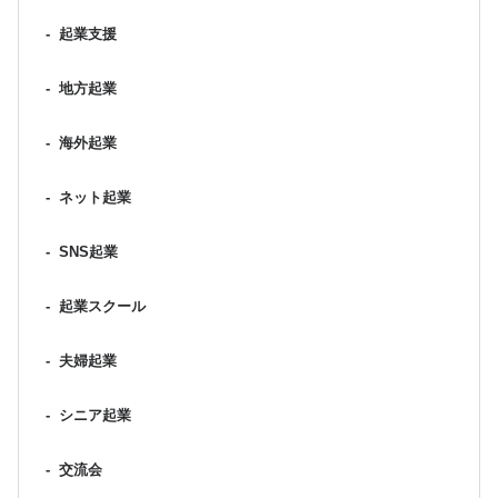
-
起業支援
-
地方起業
-
海外起業
-
ネット起業
-
SNS起業
-
起業スクール
-
夫婦起業
-
シニア起業
-
交流会