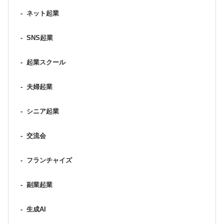
-
ネット起業
-
SNS起業
-
起業スクール
-
夫婦起業
-
シニア起業
-
交流会
-
フランチャイズ
-
副業起業
-
生成AI