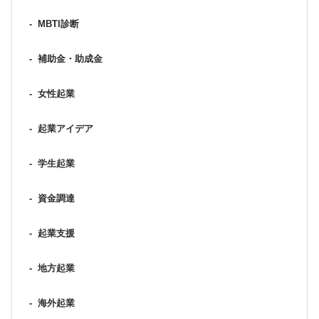
-
MBTI診断
-
補助金・助成金
-
女性起業
-
起業アイデア
-
学生起業
-
資金調達
-
起業支援
-
地方起業
-
海外起業