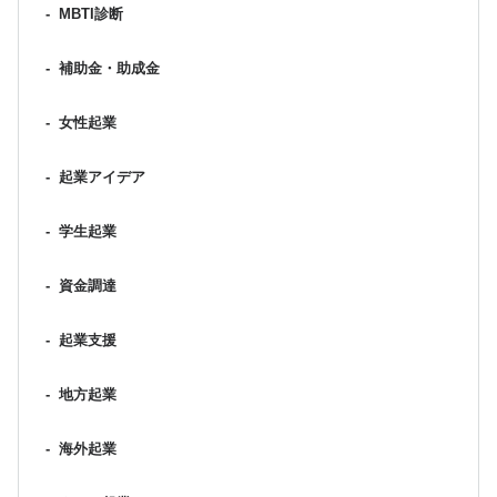
-
MBTI診断
-
補助金・助成金
-
女性起業
-
起業アイデア
-
学生起業
-
資金調達
-
起業支援
-
地方起業
-
海外起業