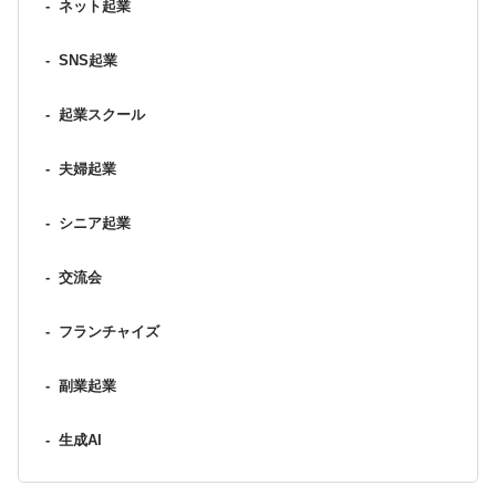
-
ネット起業
-
SNS起業
-
起業スクール
-
夫婦起業
-
シニア起業
-
交流会
-
フランチャイズ
-
副業起業
-
生成AI