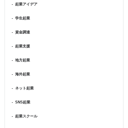
-
起業アイデア
-
学生起業
-
資金調達
-
起業支援
-
地方起業
-
海外起業
-
ネット起業
-
SNS起業
-
起業スクール