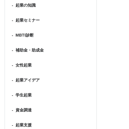
-
起業の知識
-
起業セミナー
-
MBTI診断
-
補助金・助成金
-
女性起業
-
起業アイデア
-
学生起業
-
資金調達
-
起業支援