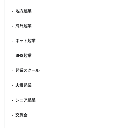
-
地方起業
-
海外起業
-
ネット起業
-
SNS起業
-
起業スクール
-
夫婦起業
-
シニア起業
-
交流会