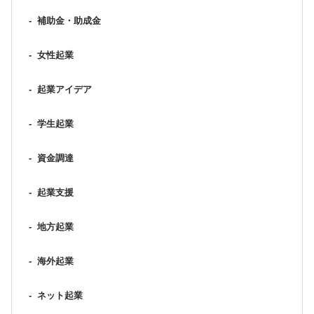
-
補助金・助成金
-
女性起業
-
起業アイデア
-
学生起業
-
資金調達
-
起業支援
-
地方起業
-
海外起業
-
ネット起業