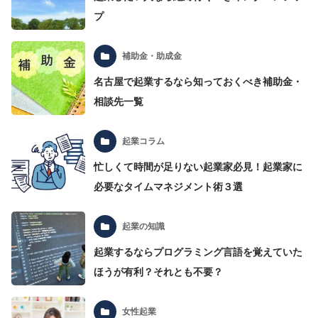
プ
補助金・助成金
名古屋で起業するなら知っておくべき補助金・
相談先一覧
起業コラム
忙しくて時間が足りない起業家必見！起業家に
必要なタイムマネジメント術３選
起業の知識
起業するならプログラミング言語を覚えていた
ほうが有利？それとも不要？
女性起業