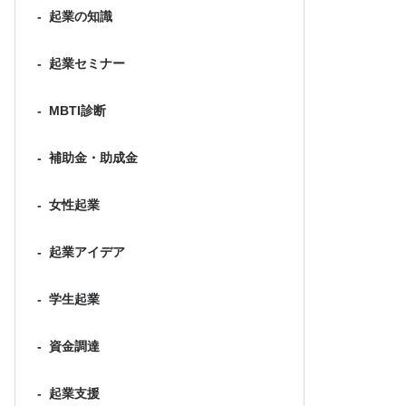
-
起業の知識
-
起業セミナー
-
MBTI診断
-
補助金・助成金
-
女性起業
-
起業アイデア
-
学生起業
-
資金調達
-
起業支援