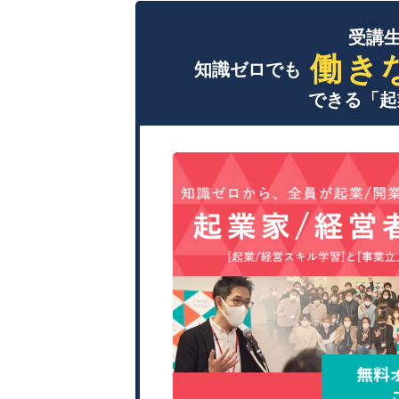
受講生
働き
知識ゼロでも
できる「起