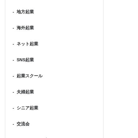
-
地方起業
-
海外起業
-
ネット起業
-
SNS起業
-
起業スクール
-
夫婦起業
-
シニア起業
-
交流会