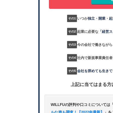
いつか
独立・開業・起
起業に必要な
「経営ス
今の会社で働きながら
社内で新規事業責任者
会社を辞めても生きて
上記に当てはまる方
WILLFUの評判や口コミについては
ルな声も調査！【2022年最新】
」を