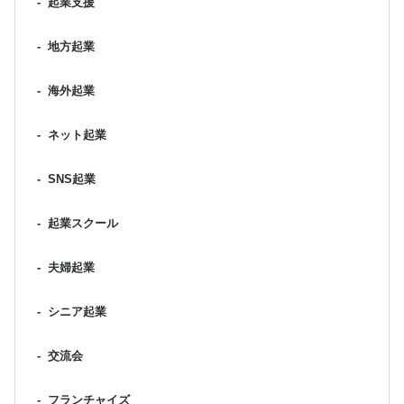
-
起業支援
-
地方起業
-
海外起業
-
ネット起業
-
SNS起業
-
起業スクール
-
夫婦起業
-
シニア起業
-
交流会
-
フランチャイズ