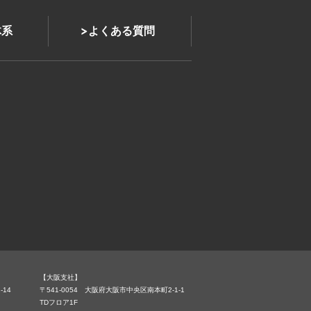
体系
よくある質問
【大阪支社】
-14
〒541-0054 大阪府大阪市中央区南本町2-1-1
TDフロア1F