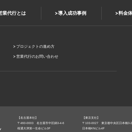
式営業代行とは
導入成功事例
料金
プロジェクトの進め方
営業代行のお問い合わせ
【名古屋本社】
【東京支社】
〒460-0003 名古屋市中区錦3-4-6
〒103-0027 東京都中央区日本橋3-2
桜通大津第一生命ビル3F
日本橋KNビル4F