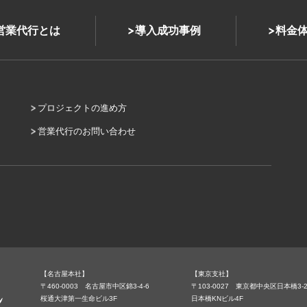
式営業代行とは
導入成功事例
料金
プロジェクトの進め方
営業代行のお問い合わせ
【名古屋本社】
【東京支社】
〒460-0003 名古屋市中区錦3-4-6
〒103-0027 東京都中央区日本橋3-2
桜通大津第一生命ビル3F
日本橋KNビル4F