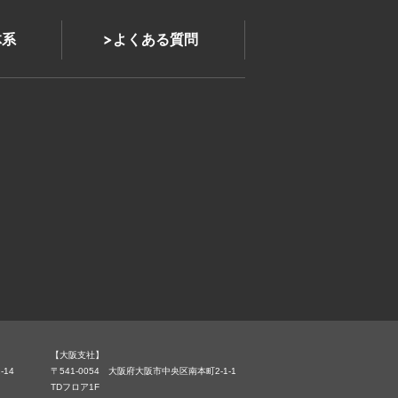
体系
よくある質問
【大阪支社】
-14
〒541-0054 大阪府大阪市中央区南本町2-1-1
TDフロア1F