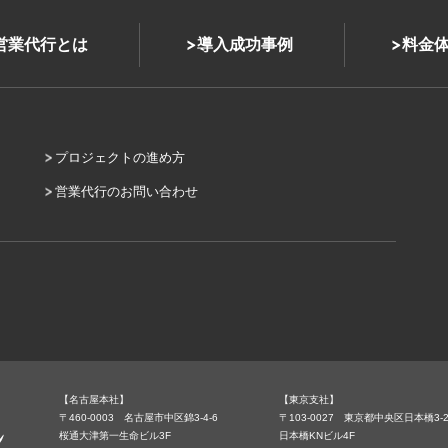
式営業代行とは
導入成功事例
料金
プロジェクトの進め方
営業代行のお問い合わせ
【名古屋本社】
【東京支社】
〒460-0003 名古屋市中区錦3-4-6
〒103-0027 東京都中央区日本橋3-2
桜通大津第一生命ビル3F
日本橋KNビル4F