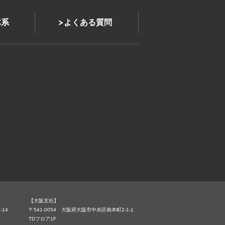
体系
よくある質問
【大阪支社】
-14
〒541-0054 大阪府大阪市中央区南本町2-1-1
TDフロア1F