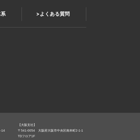
体系
よくある質問
【大阪支社】
-14
〒541-0054 大阪府大阪市中央区南本町2-1-1
TDフロア1F