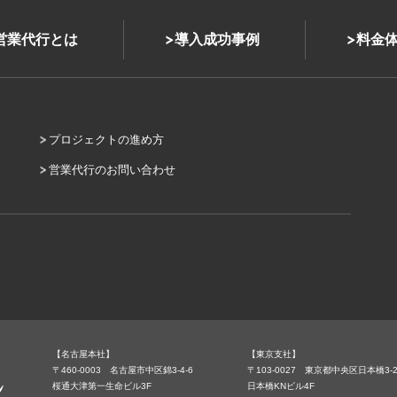
式営業代行とは
導入成功事例
料金
プロジェクトの進め方
営業代行のお問い合わせ
【名古屋本社】
【東京支社】
〒460-0003 名古屋市中区錦3-4-6
〒103-0027 東京都中央区日本橋3-2
桜通大津第一生命ビル3F
日本橋KNビル4F