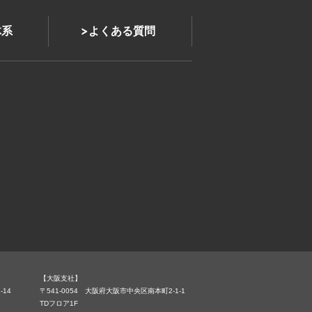
体系
よくある質問
【大阪支社】
-14
〒541-0054 大阪府大阪市中央区南本町2-1-1
TDフロア1F