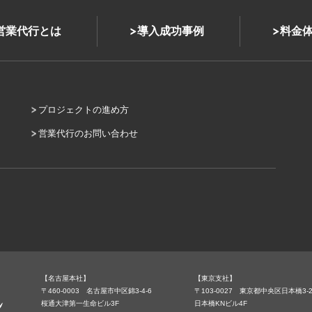
式営業代行とは
導入成功事例
料金
プロジェクトの進め方
営業代行のお問い合わせ
【名古屋本社】
【東京支社】
〒460-0003 名古屋市中区錦3-4-6
〒103-0027 東京都中央区日本橋3-2
桜通大津第一生命ビル3F
日本橋KNビル4F