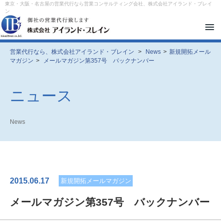
東京・大阪・名古屋の営業代行なら営業コンサルティング会社、株式会社アイランド・ブレイ
ン
メ
ニ
ュ
ー
営業代行なら、株式会社アイランド・ブレイン
>
News
>
新規開拓メール
を
マガジン
>
メールマガジン第357号 バックナンバー
開
閉
す
る
ニュース
News
2015.06.17
新規開拓メールマガジン
メールマガジン第357号 バックナンバー