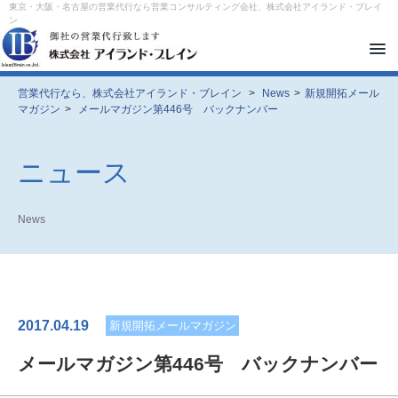
東京・大阪・名古屋の営業代行なら営業コンサルティング会社、株式会社アイランド・ブレイ
ン
メ
ニ
ュ
ー
営業代行なら、株式会社アイランド・ブレイン
>
News
>
新規開拓メール
を
マガジン
>
メールマガジン第446号 バックナンバー
開
閉
す
る
ニュース
News
2017.04.19
新規開拓メールマガジン
メールマガジン第446号 バックナンバー