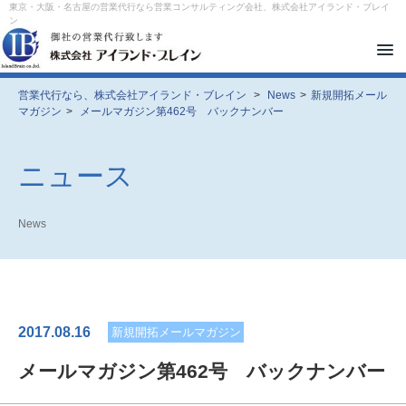
東京・大阪・名古屋の営業代行なら営業コンサルティング会社、株式会社アイランド・ブレイ
ン
メ
ニ
ュ
ー
営業代行なら、株式会社アイランド・ブレイン
>
News
>
新規開拓メール
を
マガジン
>
メールマガジン第462号 バックナンバー
開
閉
す
る
ニュース
News
2017.08.16
新規開拓メールマガジン
メールマガジン第462号 バックナンバー