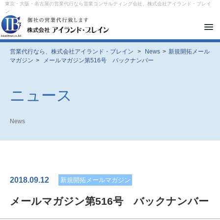
東京・大阪・名古屋の営業代行なら営業コンサルティング会社、株式会社アイランド・ブレイ
ン
メ
ニ
ュ
ー
営業代行なら、株式会社アイランド・ブレイン
>
News
>
新規開拓メール
を
マガジン
>
メールマガジン第516号 バックナンバー
開
閉
す
る
ニュース
News
2018.09.12
新規開拓メールマガジン
メールマガジン第516号 バックナンバー