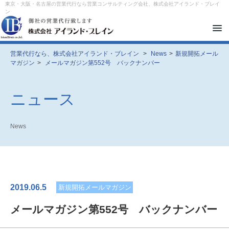
東京・大阪・名古屋の営業代行なら営業コンサルティング会社、株式会社アイランド・ブレイ
ン
メ
ニ
ュ
ー
営業代行なら、株式会社アイランド・ブレイン
>
News
>
新規開拓メール
を
マガジン
>
メールマガジン第552号 バックナンバー
開
閉
す
る
ニュース
News
2019.06.5
新規開拓メールマガジン
メールマガジン第552号 バックナンバー