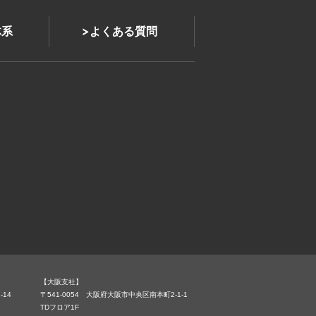
体系
よくある質問
【大阪支社】
-14
〒541-0054 大阪府大阪市中央区南本町2-1-1
TDフロア1F