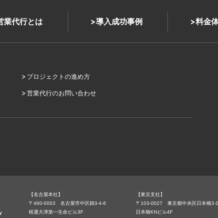
式営業代行とは
導入成功事例
料金
プロジェクトの進め方
営業代行のお問い合わせ
【名古屋本社】
【東京支社】
〒460-0003 名古屋市中区錦3-4-6
〒103-0027 東京都中央区日本橋3-2
桜通大津第一生命ビル3F
日本橋KNビル4F