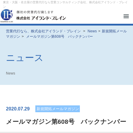
東京・大阪・名古屋の営業代行なら営業コンサルティング会社、株式会社アイランド・ブレイ
ン
メ
ニ
ュ
ー
営業代行なら、株式会社アイランド・ブレイン
>
News
>
新規開拓メール
を
マガジン
>
メールマガジン第608号 バックナンバー
開
閉
す
る
ニュース
News
2020.07.29
新規開拓メールマガジン
メールマガジン第608号 バックナンバー