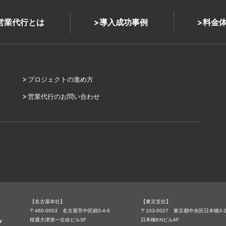
式営業代行とは
導入成功事例
料金
プロジェクトの進め方
営業代行のお問い合わせ
【名古屋本社】
【東京支社】
〒460-0003 名古屋市中区錦3-4-6
〒103-0027 東京都中央区日本橋3-2
桜通大津第一生命ビル3F
日本橋KNビル4F