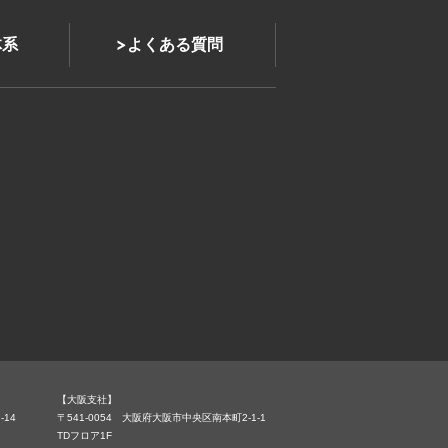
体系
よくある質問
【大阪支社】
-14
〒541-0054 大阪府大阪市中央区南本町2-1-1
TDフロア1F