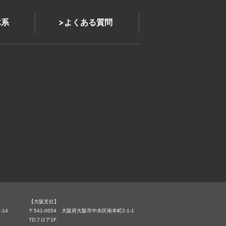
体系
よくある質問
【大阪支社】
-14
〒541-0054 大阪府大阪市中央区南本町2-1-1
TDフロア1F