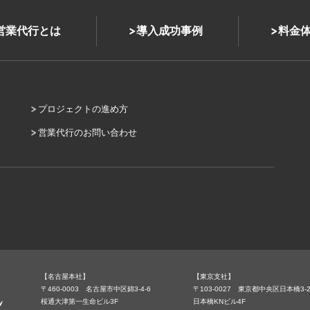
式営業代行とは
導入成功事例
料金
プロジェクトの進め方
営業代行のお問い合わせ
【名古屋本社】
【東京支社】
〒460-0003 名古屋市中区錦3-4-6
〒103-0027 東京都中央区日本橋3-2
桜通大津第一生命ビル3F
日本橋KNビル4F