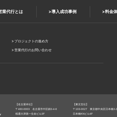
式営業代行とは
導入成功事例
料金
プロジェクトの進め方
営業代行のお問い合わせ
【名古屋本社】
【東京支社】
〒460-0003 名古屋市中区錦3-4-6
〒103-0027 東京都中央区日本橋3-2
桜通大津第一生命ビル3F
日本橋KNビル4F