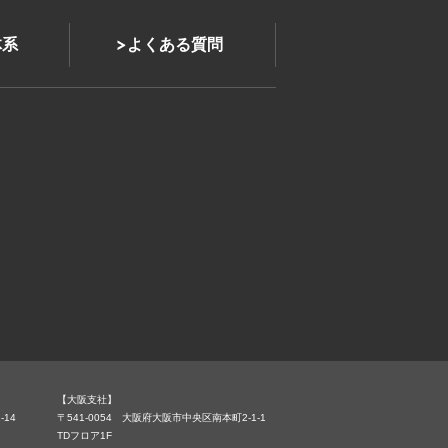
体系
よくある質問
【大阪支社】
-14
〒541-0054 大阪府大阪市中央区南本町2-1-1
TDフロア1F