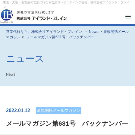
東京・大阪・名古屋の営業代行なら営業コンサルティング会社、株式会社アイランド・ブレイ
ン
メ
ニ
ュ
ー
営業代行なら、株式会社アイランド・ブレイン
>
News
>
新規開拓メール
を
マガジン
>
メールマガジン第681号 バックナンバー
開
閉
す
る
ニュース
News
2022.01.12
新規開拓メールマガジン
メールマガジン第681号 バックナンバー