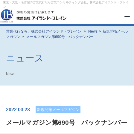
東京・大阪・名古屋の営業代行なら営業コンサルティング会社、株式会社アイランド・ブレイ
ン
メ
ニ
ュ
ー
営業代行なら、株式会社アイランド・ブレイン
>
News
>
新規開拓メール
を
マガジン
>
メールマガジン第690号 バックナンバー
開
閉
す
る
ニュース
News
2022.03.23
新規開拓メールマガジン
メールマガジン第690号 バックナンバー