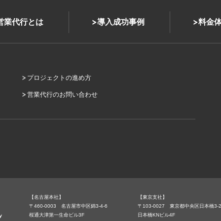
式営業代行とは
導入成功事例
料金
プロジェクトの進め方
営業代行のお問い合わせ
【名古屋本社】
【東京支社】
〒460-0003 名古屋市中区錦3-4-6
〒103-0027 東京都中央区日本橋3-2
桜通大津第一生命ビル3F
日本橋KNビル4F