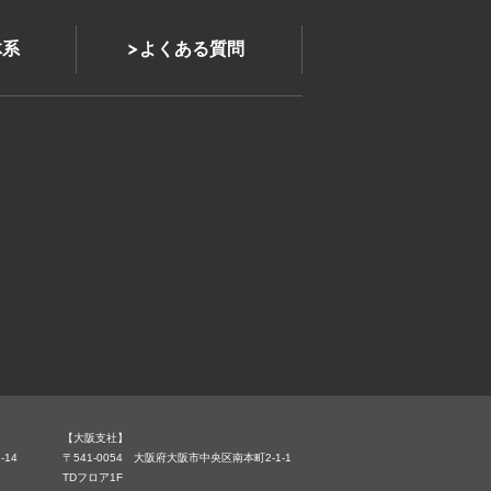
体系
よくある質問
【大阪支社】
-14
〒541-0054 大阪府大阪市中央区南本町2-1-1
TDフロア1F