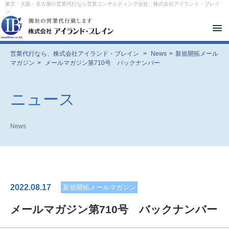
東京・大阪・名古屋の営業代行なら営業コンサルティング会社、株式会社アイランド・ブレイ
ン
メ
ニ
ュ
ー
営業代行なら、株式会社アイランド・ブレイン
>
News
>
新規開拓メール
を
マガジン
>
メールマガジン第710号 バックナンバー
開
閉
す
る
ニュース
News
2022.08.17
新規開拓メールマガジン
メールマガジン第710号 バックナンバー