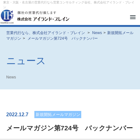
東京・大阪・名古屋の営業代行なら営業コンサルティング会社、株式会社アイランド・ブレイ
ン
メ
ニ
ュ
ー
営業代行なら、株式会社アイランド・ブレイン
>
News
>
新規開拓メール
を
マガジン
>
メールマガジン第724号 バックナンバー
開
閉
す
る
ニュース
News
2022.12.7
新規開拓メールマガジン
メールマガジン第724号 バックナンバー