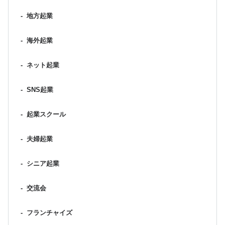
-
地方起業
-
海外起業
-
ネット起業
-
SNS起業
-
起業スクール
-
夫婦起業
-
シニア起業
-
交流会
-
フランチャイズ