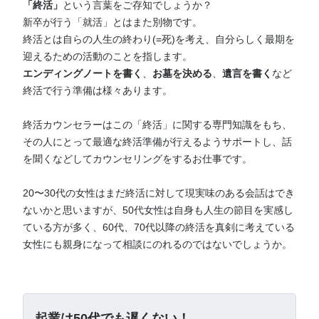
「終活」
という言葉をご存知でしょうか？
新卒が行う「就活」とはまた別物です。
終活とは自らの人生の終わり(=死)を考え、自分らしく最期を
迎えるための活動のことを指します。
エンディングノートを書く
、
お墓を決める
、
遺言を書く
など
終活で行う準備は様々あります。
終活カウンセラーはこの「終活」に関する専門知識をもち、
その人にとって最適な終活準備が行えるようサポートし、話
を聞くなどしてカウンセリングをするお仕事です。
20〜30代の女性はまだ終活に対して現実味のある会話はでき
ないかと思いますが、50代女性は自身も人生の節目を実感し
ている方が多く、60代、70代以降の終活を真剣に考えている
女性にも親身になって相談にのれるのではないでしょうか。
起業は50代でも遅くない！