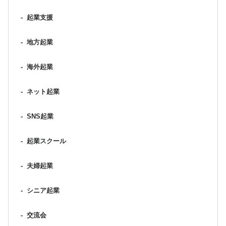
-
起業支援
-
地方起業
-
海外起業
-
ネット起業
-
SNS起業
-
起業スクール
-
夫婦起業
-
シニア起業
-
交流会