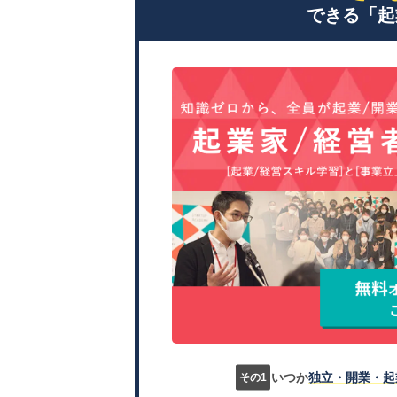
できる「起
いつか
独立・開業・起