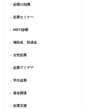
-
起業の知識
-
起業セミナー
-
MBTI診断
-
補助金・助成金
-
女性起業
-
起業アイデア
-
学生起業
-
資金調達
-
起業支援