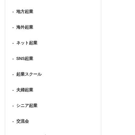
-
地方起業
-
海外起業
-
ネット起業
-
SNS起業
-
起業スクール
-
夫婦起業
-
シニア起業
-
交流会