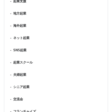
-
起業支援
-
地方起業
-
海外起業
-
ネット起業
-
SNS起業
-
起業スクール
-
夫婦起業
-
シニア起業
-
交流会
-
フランチャイズ